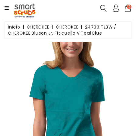
CATEGORY
2
MUJERES
Inicio
CHEROKEE
CHEROKEE
24703 TLBW /
CHEROKEE Bluson Jr. Fit cuello V Teal Blue
HOMBRES
MARCAS
TOONIFORMS
COMPLEMENTOS