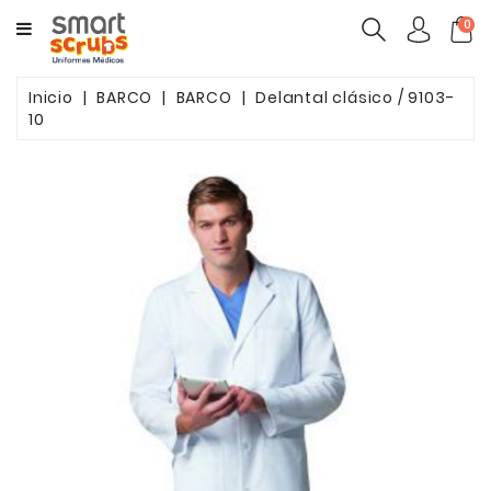
CATEGORY
0
MUJERES
Inicio
BARCO
BARCO
Delantal clásico / 9103-
10
HOMBRES
MARCAS
TOONIFORMS
COMPLEMENTOS