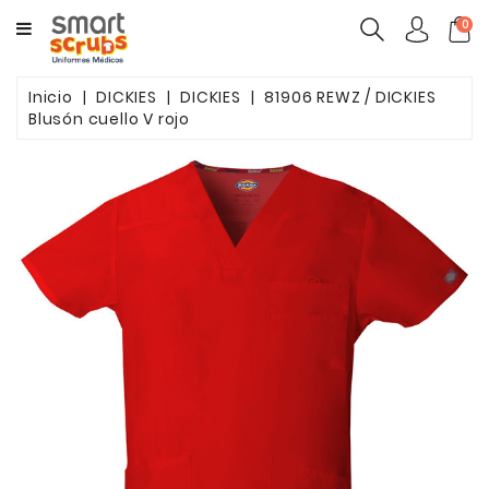
CATEGORY
0
MUJERES
Inicio
DICKIES
DICKIES
81906 REWZ / DICKIES
Blusón cuello V rojo
HOMBRES
MARCAS
TOONIFORMS
COMPLEMENTOS