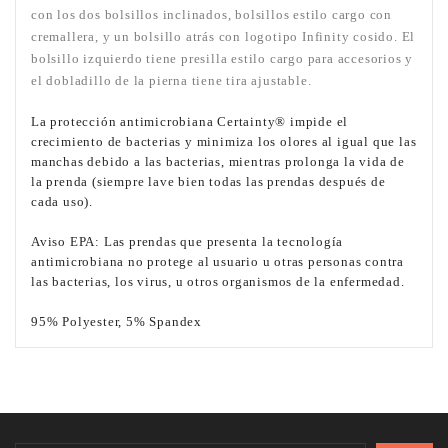
con los dos bolsillos inclinados, bolsillos estilo cargo con
cremallera, y un bolsillo atrás con logotipo Infinity cosido. El
bolsillo izquierdo tiene presilla estilo cargo para accesorios y
el dobladillo de la pierna tiene tira ajustable.
La protección antimicrobiana Certainty® impide el
crecimiento de bacterias y minimiza los olores al igual que las
manchas debido a las bacterias, mientras prolonga la vida de
la prenda (siempre lave bien todas las prendas después de
cada uso).
Aviso EPA: Las prendas que presenta la tecnología
antimicrobiana no protege al usuario u otras personas contra
las bacterias, los virus, u otros organismos de la enfermedad.
95% Polyester, 5% Spandex