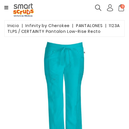
CATEGORY
0
MUJERES
Inicio
Infinity by Cherokee
PANTALONES
1123A
TLPS / CERTAINTY Pantalon Low-Rise Recto
HOMBRES
MARCAS
TOONIFORMS
COMPLEMENTOS