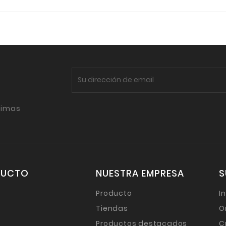
timas
DUCTO
NUESTRA EMPRESA
S
Producto
I
Tiendas
O
Productos destacados
C