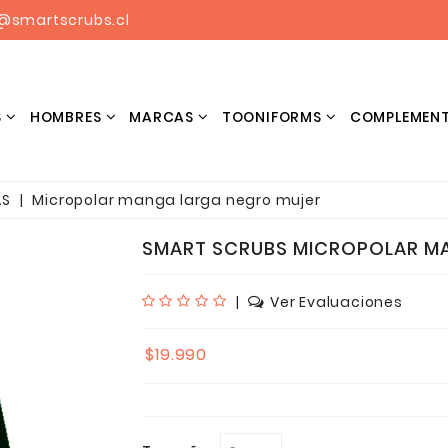
@smartscrubs.cl
S
HOMBRES
MARCAS
TOONIFORMS
COMPLEMEN
BLUSONES ESTAMPADOS HOMBRES
AS
Micropolar manga larga negro mujer
SMART SCRUBS MICROPOLAR M
|
Ver Evaluaciones
$19.990