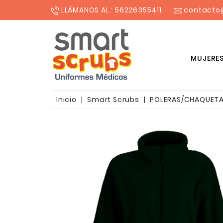
LLÁMANOS AL : 56226355411
contacto
MUJERE
BLUSONES ESTAMPADOS MUJER
Inicio
Smart Scrubs
POLERAS/CHAQUET