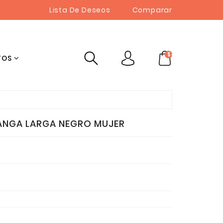
Lista De Deseos
Comparar
$cart.TotalItem
TOS
ANGA LARGA NEGRO MUJER