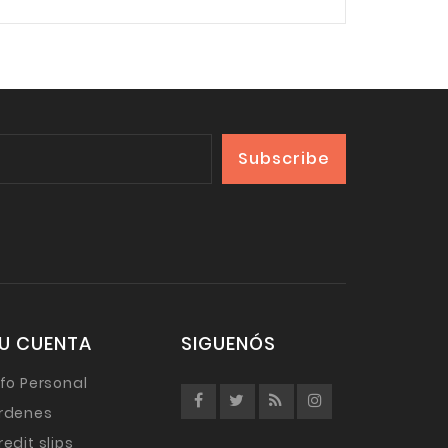
U CUENTA
SIGUENÓS
nfo Personal
rdenes
redit slips