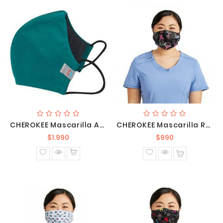
CHEROKEE Mascarilla Antimicrobiana Y Antifluido Verde WW560AB HUN
CHEROKEE Mascarilla Reversible CK508 HOHR1
Precio
Precio
$1.990
$990
normal
normal