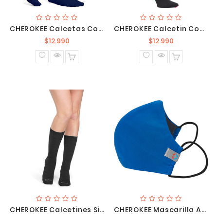
CHEROKEE Calcetas Compresivas 8-15 Mm Hg FASHIONSUPPORT NVY
CHEROKEE Calcetin Compresión 10-15 MmHg PRINTSUPPORT AVCDL
Precio
Precio
$12.990
$12.990
normal
normal
CHEROKEE Calcetines Sin Costura Para Diabéticos TF717 BLK
CHEROKEE Mascarilla Antimicrobiana Y Antifluido Azul Reu WW560AB ROY