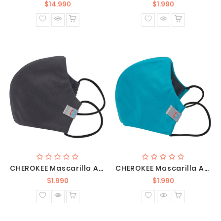
Precio
Precio
$14.990
$1.990
normal
normal
CHEROKEE Mascarilla Antimicrobiana Y Antifluido Gris WW560AB PWT
CHEROKEE Mascarilla Antimicrobiana Y Antifluido Turquesa WW560AB TLB
Precio
Precio
$1.990
$1.990
normal
normal