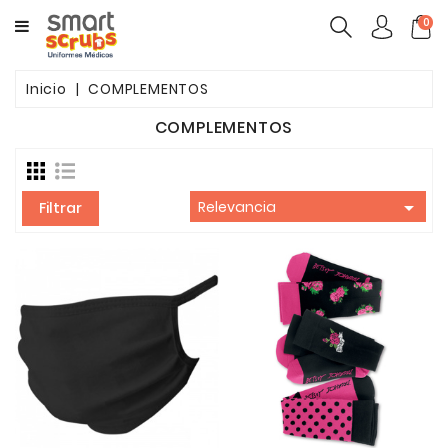
CATEGORY
0
MUJERES
Inicio
COMPLEMENTOS
HOMBRES
COMPLEMENTOS
MARCAS
TOONIFORMS

Relevancia
Filtrar
COMPLEMENTOS