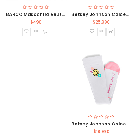
BARCO Mascarilla Reutilizable Negra E500SB1 01
Betsey Johnson Calcetines Compresión BA180-PYP 3 Unidades
Precio
Precio
$490
$25.990
normal
normal
Betsey Johnson Calcetines Compresión Pack X 2 BA179-BRH
Precio
$19.990