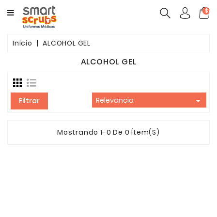
CATEGORY
$ca
MUJERES
Inicio
ALCOHOL GEL
HOMBRES
ALCOHOL GEL
MARCAS
TOONIFORMS

Relevancia
Filtrar
COMPLEMENTOS
Mostrando 1-0 De 0 Ítem(s)