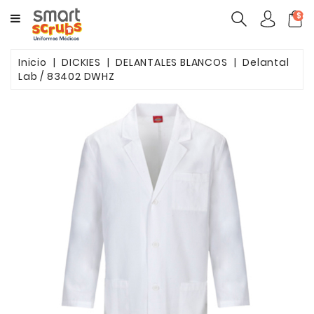
CATEGORY
$ca
MUJERES
Inicio
DICKIES
DELANTALES BLANCOS
Delantal
Lab / 83402 DWHZ
HOMBRES
MARCAS
TOONIFORMS
COMPLEMENTOS