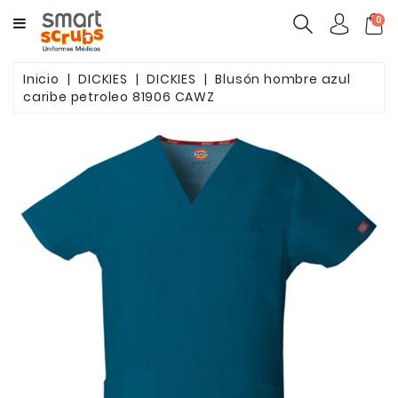
CATEGORY
0
MUJERES
Inicio
DICKIES
DICKIES
Blusón hombre azul
caribe petroleo 81906 CAWZ
HOMBRES
MARCAS
TOONIFORMS
COMPLEMENTOS