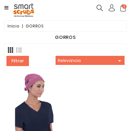
CATEGORY
1
MUJERES
Inicio
GORROS
HOMBRES
GORROS
MARCAS
TOONIFORMS

Relevancia
Filtrar
COMPLEMENTOS