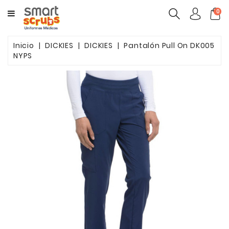
CATEGORY
0
MUJERES
Inicio
DICKIES
DICKIES
Pantalón Pull On DK005
NYPS
HOMBRES
MARCAS
TOONIFORMS
COMPLEMENTOS