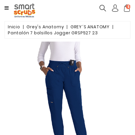
CATEGORY
$ca
MUJERES
Inicio
Grey's Anatomy
GREY´S ANATOMY
Pantalón 7 bolsillos Jogger GRSP527 23
HOMBRES
MARCAS
TOONIFORMS
COMPLEMENTOS