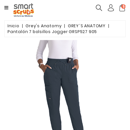
CATEGORY
$ca
MUJERES
Inicio
Grey's Anatomy
GREY´S ANATOMY
Pantalón 7 bolsillos Jogger GRSP527 905
HOMBRES
MARCAS
TOONIFORMS
COMPLEMENTOS