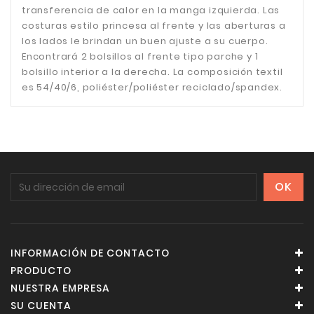
transferencia de calor en la manga izquierda. Las
costuras estilo princesa al frente y las aberturas a
los lados le brindan un buen ajuste a su cuerpo.
Encontrará 2 bolsillos al frente tipo parche y 1
bolsillo interior a la derecha. La composición textil
es 54/40/6, poliéster/poliéster reciclado/spandex.
INFORMACIÓN DE CONTACTO
PRODUCTO
NUESTRA EMPRESA
SU CUENTA