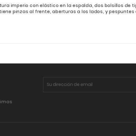
ura imperio con elástico en la espalda, dos bolsillos de ti
ene pinzas al frente, aberturas a los lados, y pespuntes e
timas