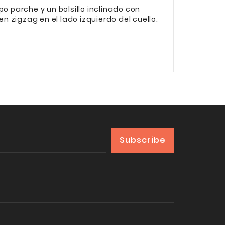
po parche y un bolsillo inclinado con
n zigzag en el lado izquierdo del cuello.