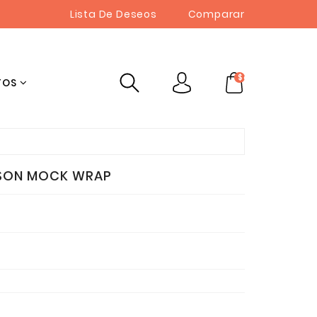
Lista De Deseos
Comparar
$cart.TotalItem
TOS
LUSON MOCK WRAP