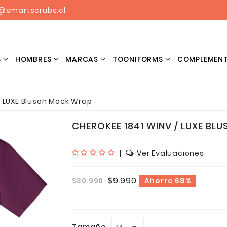
@smartscrubs.cl
S
HOMBRES
MARCAS
TOONIFORMS
COMPLEMEN
BLUSONES ESTAMPADOS HOMBRES
/ LUXE Bluson Mock Wrap
CHEROKEE 1841 WINV / LUXE B
|
Ver Evaluaciones
$9.990
$30.990
Ahorre 68%