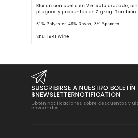
Blusón
con cuello en V efecto cruzado, cint
pliegues y pespuntes en Zigzag. También ti
51% Polyester, 46% Rayon, 3% Spandex
SKU: 1841
Wine
SUSCRIBIRSE A NUESTRO BOLETÍN
$NEWSLETTERNOTIFICATION
Obtén notificaciones sobre descuentos y úl
novedades