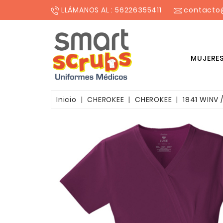
LLÁMANOS AL : 56226355411
contacto
MUJERE
BLUSONES ESTAMPADOS MUJER
Inicio
CHEROKEE
CHEROKEE
1841 WINV 