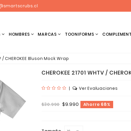
@smartscrubs.cl
S
HOMBRES
MARCAS
TOONIFORMS
COMPLEMEN
BLUSONES ESTAMPADOS HOMBRES
V / CHEROKEE Bluson Mock Wrap
CHEROKEE 21701 WHTV / CHER
|
Ver Evaluaciones
$9.990
$30.990
Ahorre 68%