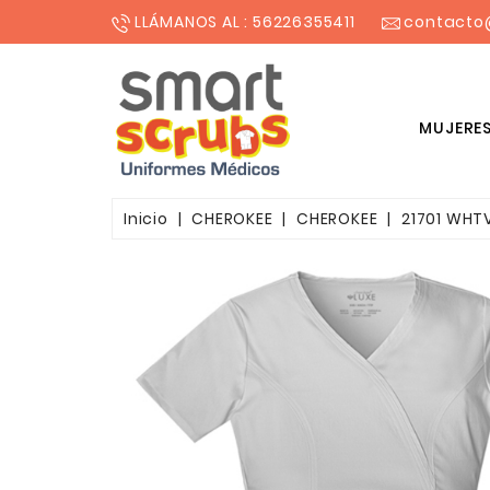
LLÁMANOS AL : 56226355411
contacto
MUJERE
BLUSONES ESTAMPADOS MUJER
Inicio
CHEROKEE
CHEROKEE
21701 WHT