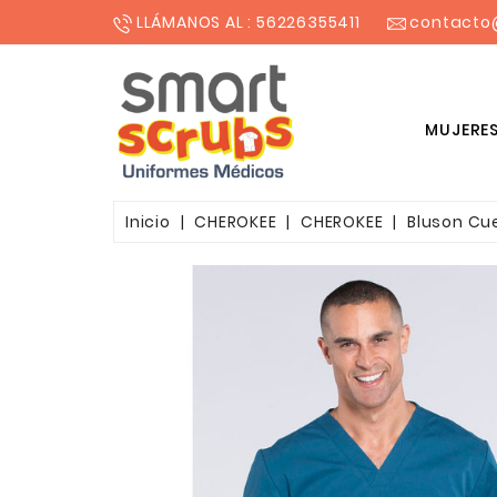
LLÁMANOS AL : 56226355411
contacto
MUJERE
BLUSONES ESTAMPADOS MUJER
Inicio
CHEROKEE
CHEROKEE
Bluson Cu