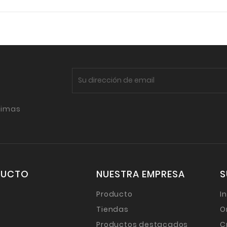
timas
DUCTO
NUESTRA EMPRESA
S
Producto
I
Tiendas
O
Productos destacados
C