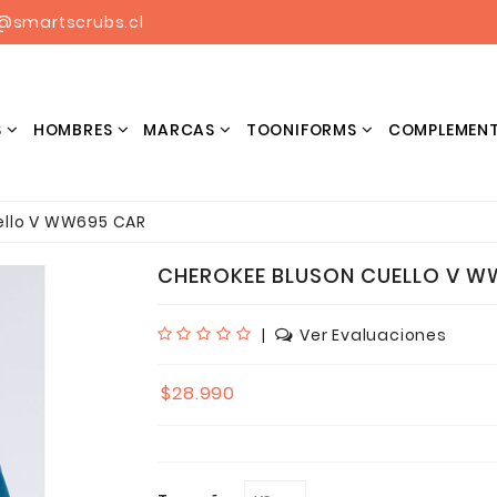
@smartscrubs.cl
S
HOMBRES
MARCAS
TOONIFORMS
COMPLEMEN
BLUSONES ESTAMPADOS HOMBRES
ello V WW695 CAR
CHEROKEE BLUSON CUELLO V W
|
Ver Evaluaciones
$28.990