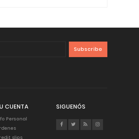
U CUENTA
SIGUENÓS
nfo Personal
rdenes
redit slips