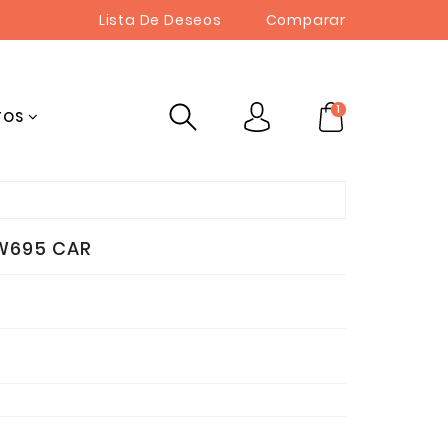
Lista De Deseos
Comparar
1
TOS
W695 CAR