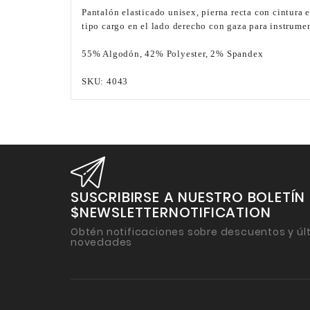
Pantalón elasticado unisex, pierna recta con cintura el
tipo cargo en el lado derecho con gaza para instrument
55% Algodón, 42% Polyester, 2% Spandex
SKU: 4043
SUSCRIBIRSE A NUESTRO BOLETÍN
$NEWSLETTERNOTIFICATION
Obtén notificaciones sobre descuentos y úl
novedades