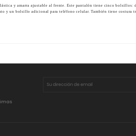
ástica y amarra ajustable al frente. Este pantalón tiene cinco bolsillos: do
o y un bolsillo adicional para teléfono celular. También tiene costura tr
timas