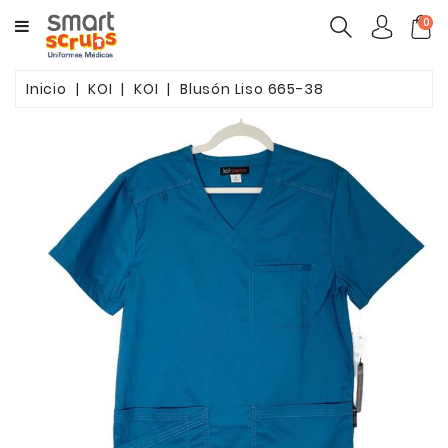
CATEGORY
0
MUJERES
Inicio
KOI
KOI
Blusón Liso 665-38
HOMBRES
MARCAS
TOONIFORMS
COMPLEMENTOS