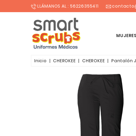
LLÁMANOS AL : 56226355411
contacto
MUJERE
BLUSONES ESTAMPADOS MUJER
Inicio
CHEROKEE
CHEROKEE
Pantalón J