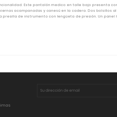
cionalidad. Este pantalón medico en talle bajo presenta cord
piernas acampanadas y canesú en la cadera. Dos bolsillos al f
una presilla de instrumento con lengüeta de presión. Un panel l
timas