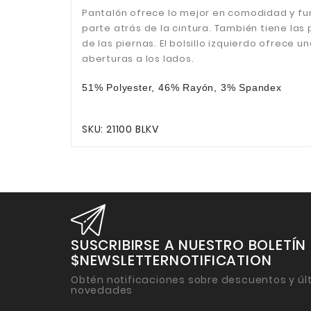
Pantalón ofrece lo mejor en comodidad y fun
parte atrás de la cintura. También tiene las 
de las piernas. El bolsillo izquierdo ofrece 
aberturas a los lados.
51% Polyester, 46% Rayón, 3% Spandex
SKU: 21100 BLKV
SUSCRIBIRSE A NUESTRO BOLETÍN
$NEWSLETTERNOTIFICATION
Obtén notificaciones sobre descuentos y úl
novedades