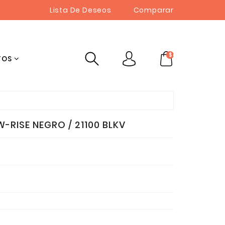
Lista De Deseos
Comparar
$cart.TotalItem
TOS
-RISE NEGRO / 21100 BLKV