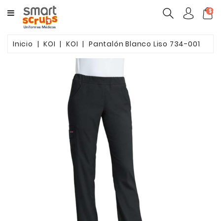
CATEGORY
$ca
MUJERES
Inicio
KOI
KOI
Pantalón Blanco Liso 734-001
HOMBRES
MARCAS
TOONIFORMS
COMPLEMENTOS