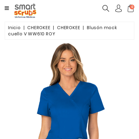
CATEGORY
0
MUJERES
Inicio
CHEROKEE
CHEROKEE
Blusón mock
cuello V WW610 ROY
HOMBRES
MARCAS
TOONIFORMS
COMPLEMENTOS