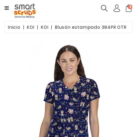
CATEGORY
$ca
MUJERES
Inicio
KOI
KOI
Blusón estampado 384PR OTR
HOMBRES
MARCAS
TOONIFORMS
COMPLEMENTOS