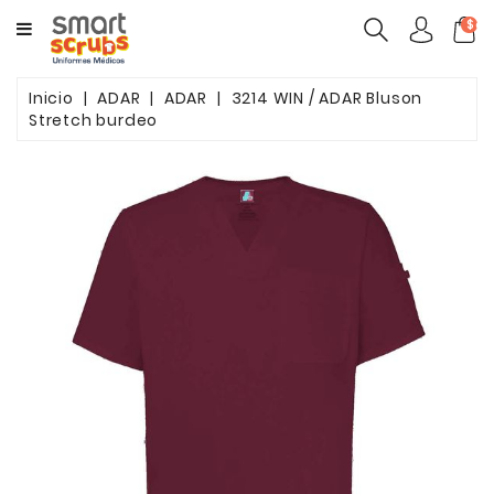
CATEGORY
$ca
MUJERES
Inicio
ADAR
ADAR
3214 WIN / ADAR Bluson
Stretch burdeo
HOMBRES
MARCAS
TOONIFORMS
COMPLEMENTOS