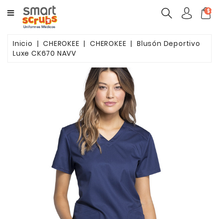
CATEGORY
$ca
MUJERES
Inicio
CHEROKEE
CHEROKEE
Blusón Deportivo
Luxe CK670 NAVV
HOMBRES
MARCAS
TOONIFORMS
COMPLEMENTOS