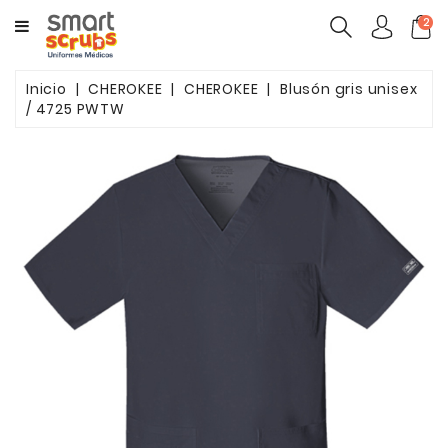
CATEGORY
2
MUJERES
Inicio
CHEROKEE
CHEROKEE
Blusón gris unisex
/ 4725 PWTW
HOMBRES
MARCAS
TOONIFORMS
COMPLEMENTOS