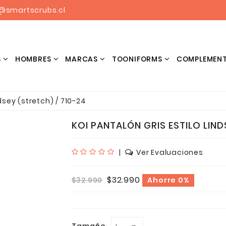
@smartscrubs.cl
S
HOMBRES
MARCAS
TOONIFORMS
COMPLEMEN
BLUSONES ESTAMPADOS HOMBRES
dsey (stretch) / 710-24
KOI PANTALÓN GRIS ESTILO LIND
|
Ver Evaluaciones
$32.990
$32.990
Ahorre 0%