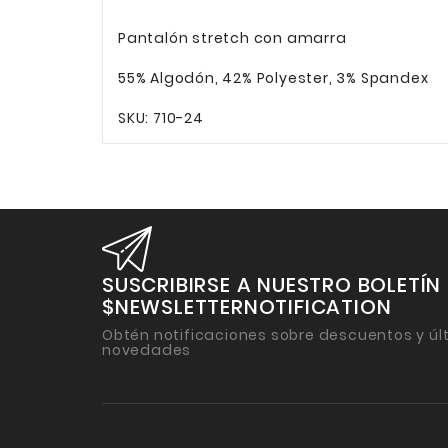
Pantalón stretch con amarra
55% Algodón, 42% Polyester, 3% Spandex
SKU: 710-24
SUSCRIBIRSE A NUESTRO BOLETÍN
$NEWSLETTERNOTIFICATION
Obtén notificaciones sobre descuentos y úl
novedades